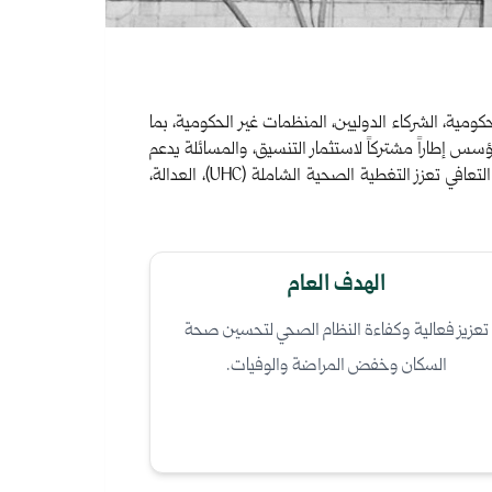
المؤسسات الحكومية، الشركاء الدوليين، المنظمات غير الحكومية، بما
ؤسس إطاراً مشتركاً لاستثمار التنسيق، والمسائلة يدعم
الانتقال التدريجي نحو نظام صحي موحد عادل، مستدام، تتماشى الخطة مع أهداف التنمية المستدامة (SDGs)، بما يضمن أن جهود التعافي تعزز التغطية الصحية الشاملة (UHC)، العدالة،
الهدف العام
تعزيز فعالية وكفاءة النظام الصحي لتحسين صحة
السكان وخفض المراضة والوفيات.