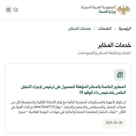
الجمهورية العربية السورية
وزارة الصحة
الرئيسية
الخدمات
خدمات المخابر
خدمات المخابر
اعتماد ومتابعة المخابر والفحوصات.
المعايير الخاصة بالمخابر المؤهلة للحصول على ترخيص لإجراء التحليل
الخاص بتشخيص داء كوفيد 19
أن تتوفر الأجهزة والمستلزمات المخيرية التالية مع توفر الأمكنة الكافية والمنفصلة لكل من
عمياات الإعتيان والاستخلاص والتحضير والاختبار • جهاز time Real PCR ذو ثلاث أقنية على
الأقل. • كيتات الاختبار المعتمدة المنشأ والحائزة على شهادات الجودة العالمية • حجرة
سلامة من النمط الثاني للاستخلاص . • جهاز استخلاص آلي للحموض النووية في حال
الاستخلاص الآلي . • حجرة سلامة خاصة لتحضير مزيج التفاعل الأساسي. • مجمدة -۲۰ درجة
2023-03-26
مئوية مع جدول مراقبة حرارتها اليومي. • مثفلة عالية السرعة. • ممصات ميكروبيبيت
وحيدة القناة خمسة على الأقل. • ممص ميكروبيبيت متعدد الأقنية واحد على الأقل . •