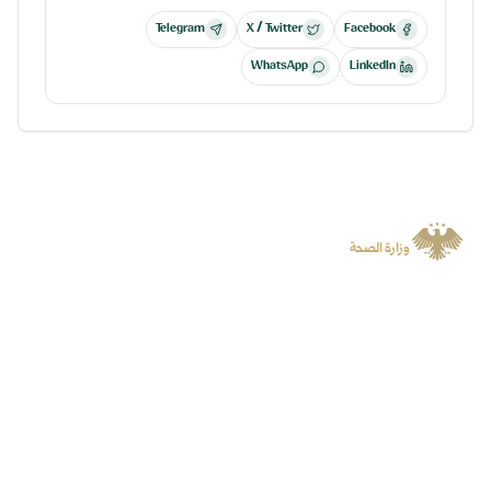
Telegram
X / Twitter
Facebook
WhatsApp
LinkedIn
الجمهورية العربية السورية
وزارة الصحة
منصة رسمية توفر المعلومات والخدمات الرقمية وتسهل الوصول إلى المنصات
المتخصصة.
سياسة الخصوصية
جميع الحقوق محفوظة لوزارة الصحة
©
2026
روابط سريعة
المنصات
الأخبار
البوابة الرقمية
الفعاليات
منصة الشكاوى