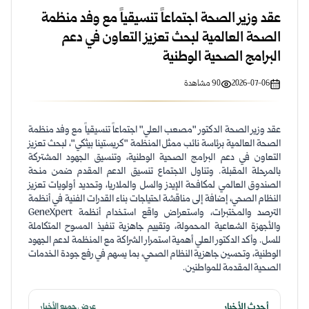
عقد وزير الصحة اجتماعاً تنسيقياً مع وفد منظمة
الصحة العالمية لبحث تعزيز التعاون في دعم
البرامج الصحية الوطنية
2026-07-06
90
مشاهدة
عقد وزير الصحة الدكتور "مصعب العلي" اجتماعاً تنسيقياً مع وفد منظمة
الصحة العالمية برئاسة نائب ممثل المنظمة "كريستينا بيثكي"، لبحث تعزيز
التعاون في دعم البرامج الصحية الوطنية، وتنسيق الجهود المشتركة
بالمرحلة المقبلة. وتناول الاجتماع تنسيق الدعم المقدم ضمن منحة
الصندوق العالمي لمكافحة الإيدز والسل والملاريا، وتحديد أولويات تعزيز
النظام الصحي، إضافة إلى مناقشة احتياجات بناء القدرات الفنية في أنظمة
الترصد والمختبرات، واستعراض واقع استخدام أنظمة GeneXpert
والأجهزة الشعاعية المحمولة، وتقييم جاهزية تنفيذ المسوح المتكاملة
للسل. وأكد الدكتور العلي أهمية استمرار الشراكة مع المنظمة لدعم الجهود
الوطنية، وتحسين جاهزية النظام الصحي، بما يسهم في رفع جودة الخدمات
الصحية المقدمة للمواطنين.
أحدث الأخبار
عرض جميع الأخبار