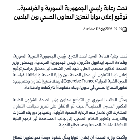
تحت رعاية رئيسي الجمهورية السورية والفرنسية..
توقيع إعلان نوايا لتعزيز التعاون الصحي بين البلدين
2026-07-07
125
مشاهدة
تحت رعاية فخامة السيد أحمد الشرع، رئيس الجمهورية العربية السورية،
وفخامة السيد إيمانويل ماكرون، رئيس الجمهورية الفرنسية، وبحضور وزير
الصحة الدكتور مصعب العلي، شهد قصر الشعب في دمشق مراسم توقيع
إعلان نوايا للتعاون في مجال الصحة بين وزارة الصحة والوكالة الفرنسية
للخبرة الفنية الدولية (Expertise France)، بهدف تعزيز التعاون ودعم جهود
تطوير القطاع الصحي في سوريا، وبناء منظومة أكثر كفاءة واستدامة.
ومثّل الجانب السوري في التوقيع معاون وزير الصحة للشؤون الطبية
الدكتور "حسين الخطيب"، حيث تمّ الاتفاق على تعزيز مجالات التعاون
المشترك التي تشمل دعم الرعاية الصحية الأولية، وتنفيذ برامج بناء القدرات
والتدريب، وتطوير النظام الصحي، إلى جانب المساهمة في ترميم البنية
التحتية للمنشآت الصحية ودعم قطاع الأدوية.
وأكّدت وزارة الصحة أن إعلان النوايا يمثّل خطوة مهمة نحو تطوير القطاع