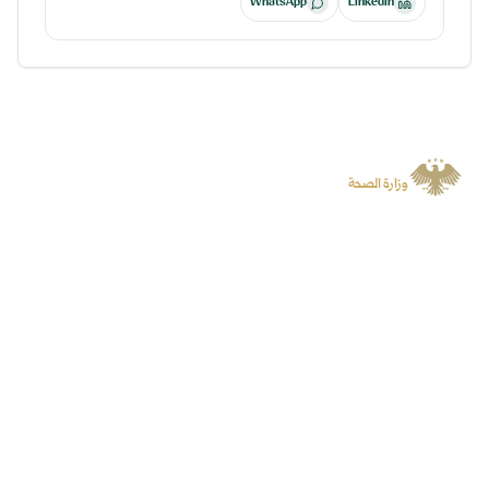
WhatsApp
LinkedIn
الجمهورية العربية السورية
وزارة الصحة
منصة رسمية توفر المعلومات والخدمات الرقمية وتسهل الوصول إلى المنصات
المتخصصة.
سياسة الخصوصية
جميع الحقوق محفوظة لوزارة الصحة
©
2026
روابط سريعة
المنصات
الأخبار
البوابة الرقمية
الفعاليات
منصة الشكاوى
الحملات
المناقصات