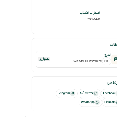
اضطراب الاكتئاب
2023-04-10
فقات
الصرع
تحميل
QwZo0addL4HGrMW4or.pdf
PDF
ة عبر:
Telegram
X / Twitter
Facebook
WhatsApp
LinkedIn