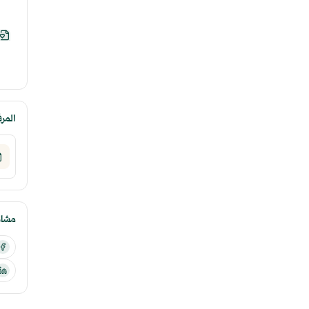
المر
مشارك