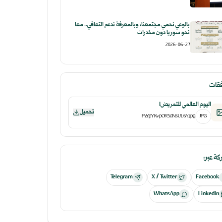
بالوعي نحمي مجتمعنا، وبالمعرفة ندعم التعافي.. معاً
نحو سوريا دون مخدرات
2026-06-27
فقات
اليوم العالمي للتمريض1
تحميل
PzYpYKvpOR5dNsUL6Y.jpg
JPG
ة عبر:
Telegram
X / Twitter
Facebook
WhatsApp
LinkedIn